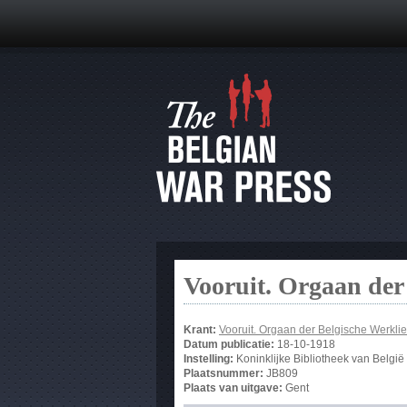
Vooruit. Orgaan der
Krant:
Vooruit. Orgaan der Belgische Werklie
Datum publicatie:
18-10-1918
Instelling:
Koninklijke Bibliotheek van België
Plaatsnummer:
JB809
Plaats van uitgave:
Gent