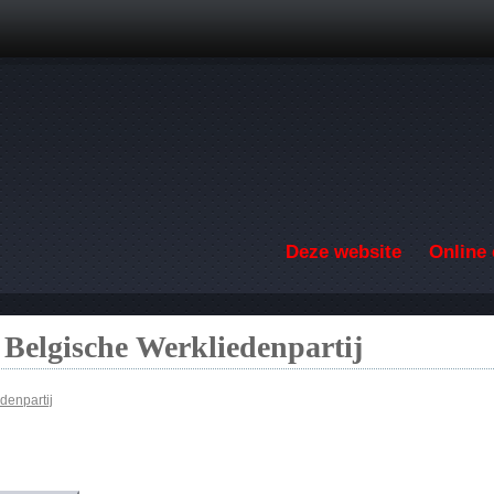
Overslaan en naar de inhoud gaan
Deze website
Online 
 Belgische Werkliedenpartij
denpartij