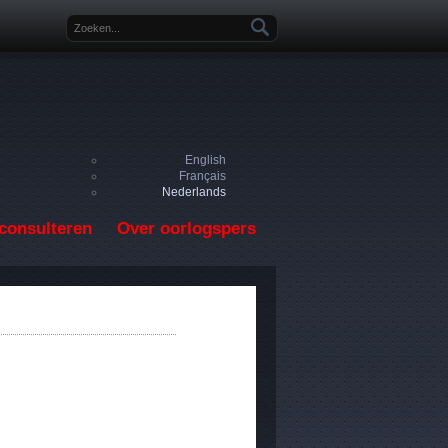
Zoekveld
English
Français
Nederlands
consulteren
Over oorlogspers