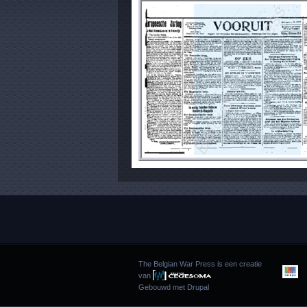
The Belgian War Press is een creatie
van
Gebouwd met
Drupal