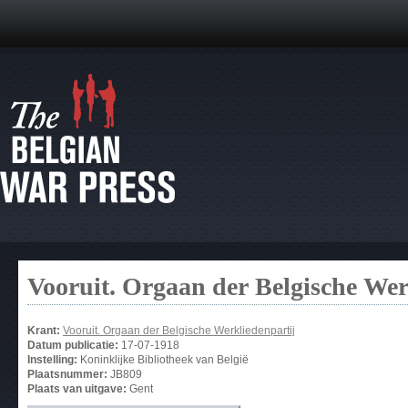
Vooruit. Orgaan der Belgische Wer
Krant:
Vooruit. Orgaan der Belgische Werkliedenpartij
Datum publicatie:
17-07-1918
Instelling:
Koninklijke Bibliotheek van België
Plaatsnummer:
JB809
Plaats van uitgave:
Gent