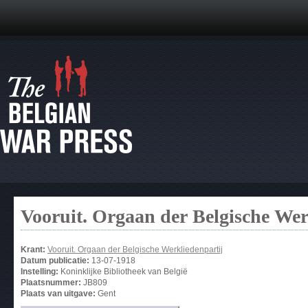
Vooruit. Orgaan der Belgische Wer
Krant:
Vooruit. Orgaan der Belgische Werkliedenpartij
Datum publicatie:
13-07-1918
Instelling:
Koninklijke Bibliotheek van België
Plaatsnummer:
JB809
Plaats van uitgave:
Gent