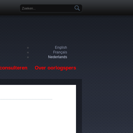
Zoekveld
English
Français
Nederlands
consulteren
Over oorlogspers