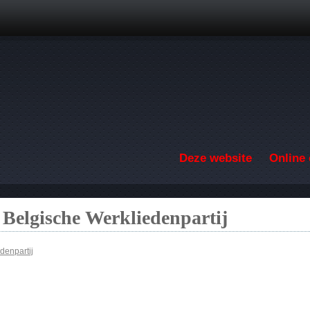
Overslaan en naar de inhoud gaan
Deze website
Online 
 Belgische Werkliedenpartij
denpartij