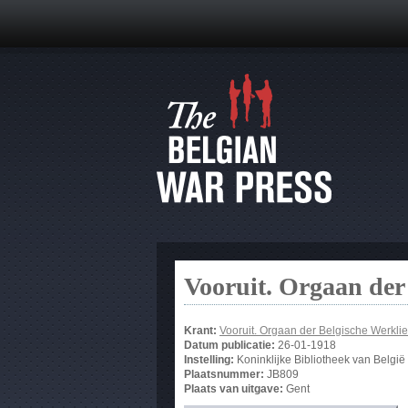
Vooruit. Orgaan der
Krant:
Vooruit. Orgaan der Belgische Werklie
Datum publicatie:
26-01-1918
Instelling:
Koninklijke Bibliotheek van België
Plaatsnummer:
JB809
Plaats van uitgave:
Gent