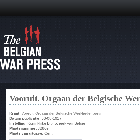
Vooruit. Orgaan der Belgische Wer
Krant:
Vooruit. Orgaan der Belgische Werkliedenpartij
Datum publicatie:
03-08-1917
Instelling:
Koninklijke Bibliotheek van België
Plaatsnummer:
JB809
Plaats van uitgave:
Gent