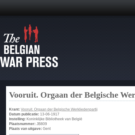
Vooruit. Orgaan der Belgische Wer
Krant:
Vooruit. Orgaan der Belgische Werkliedenpartij
Datum publicatie:
13-06-1917
Instelling:
Koninklijke Bibliotheek van België
Plaatsnummer:
JB809
Plaats van uitgave:
Gent