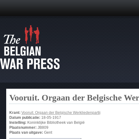
Vooruit. Orgaan der Belgische Wer
Krant:
Vooruit. Orgaan der Belgische Werkliedenpartij
Datum publicatie:
18-05-1917
Instelling:
Koninklijke Bibliotheek van België
Plaatsnummer:
JB809
Plaats van uitgave:
Gent