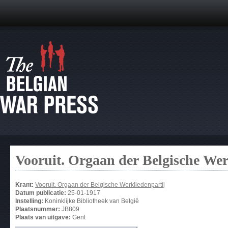
Vooruit. Orgaan der Belgische Wer
Krant:
Vooruit. Orgaan der Belgische Werkliedenpartij
Datum publicatie:
25-01-1917
Instelling:
Koninklijke Bibliotheek van België
Plaatsnummer:
JB809
Plaats van uitgave:
Gent