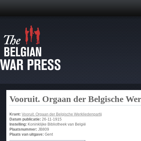
Vooruit. Orgaan der Belgische Wer
Krant:
Vooruit. Orgaan der Belgische Werkliedenpartij
Datum publicatie:
26-11-1915
Instelling:
Koninklijke Bibliotheek van België
Plaatsnummer:
JB809
Plaats van uitgave:
Gent