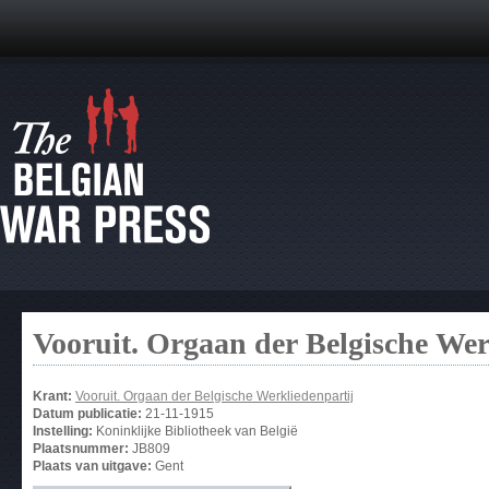
Vooruit. Orgaan der Belgische Wer
Krant:
Vooruit. Orgaan der Belgische Werkliedenpartij
Datum publicatie:
21-11-1915
Instelling:
Koninklijke Bibliotheek van België
Plaatsnummer:
JB809
Plaats van uitgave:
Gent