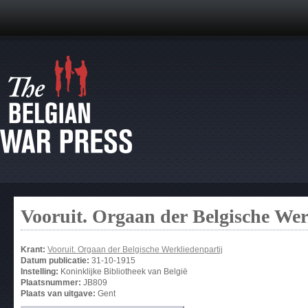
Vooruit. Orgaan der Belgische Wer
Krant:
Vooruit. Orgaan der Belgische Werkliedenpartij
Datum publicatie:
31-10-1915
Instelling:
Koninklijke Bibliotheek van België
Plaatsnummer:
JB809
Plaats van uitgave:
Gent