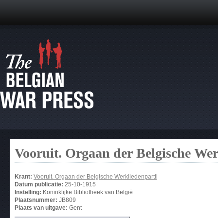
Vooruit. Orgaan der Belgische Wer
Krant:
Vooruit. Orgaan der Belgische Werkliedenpartij
Datum publicatie:
25-10-1915
Instelling:
Koninklijke Bibliotheek van België
Plaatsnummer:
JB809
Plaats van uitgave:
Gent