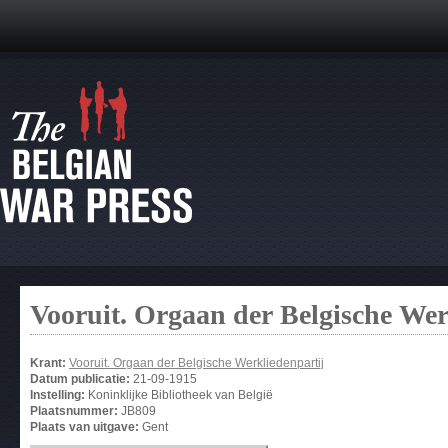
Vooruit. Orgaan der Belgische Wer
Krant:
Vooruit. Orgaan der Belgische Werkliedenpartij
Datum publicatie:
21-09-1915
Instelling:
Koninklijke Bibliotheek van België
Plaatsnummer:
JB809
Plaats van uitgave:
Gent