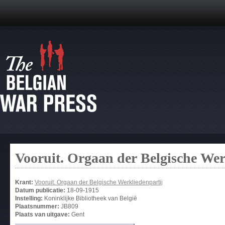
Vooruit. Orgaan der Belgische Wer
Krant:
Vooruit. Orgaan der Belgische Werkliedenpartij
Datum publicatie:
18-09-1915
Instelling:
Koninklijke Bibliotheek van België
Plaatsnummer:
JB809
Plaats van uitgave:
Gent