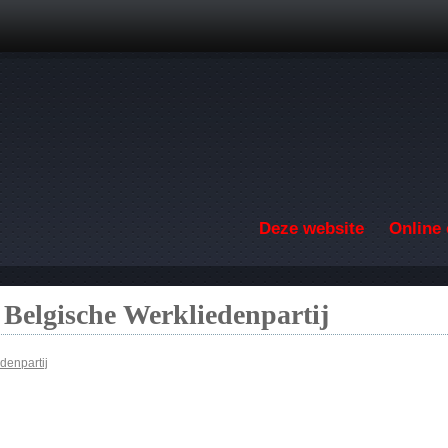
Overslaan en naar de inhoud gaan
Deze website
Online 
 Belgische Werkliedenpartij
denpartij