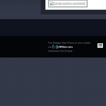
The Belgian War Press is een creatie
van
Gebouwd met
Drupal