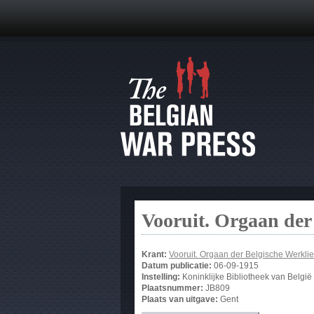
Vooruit. Orgaan der
Krant:
Vooruit. Orgaan der Belgische Werklie
Datum publicatie:
06-09-1915
Instelling:
Koninklijke Bibliotheek van België
Plaatsnummer:
JB809
Plaats van uitgave:
Gent