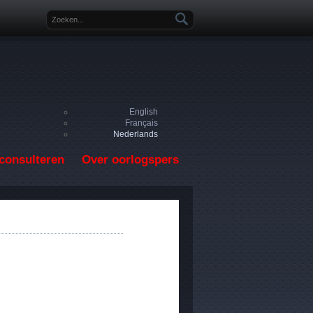
Zoekveld
English
Français
Nederlands
consulteren
Over oorlogspers