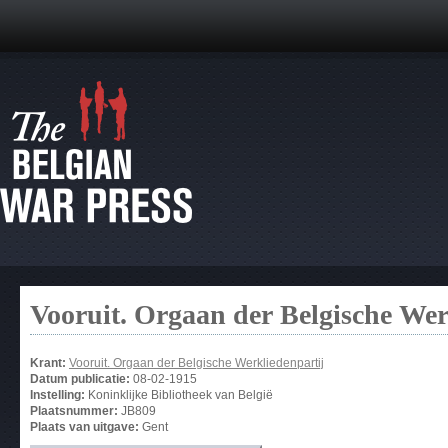
Vooruit. Orgaan der Belgische Wer
Krant:
Vooruit. Orgaan der Belgische Werkliedenpartij
Datum publicatie:
08-02-1915
Instelling:
Koninklijke Bibliotheek van België
Plaatsnummer:
JB809
Plaats van uitgave:
Gent