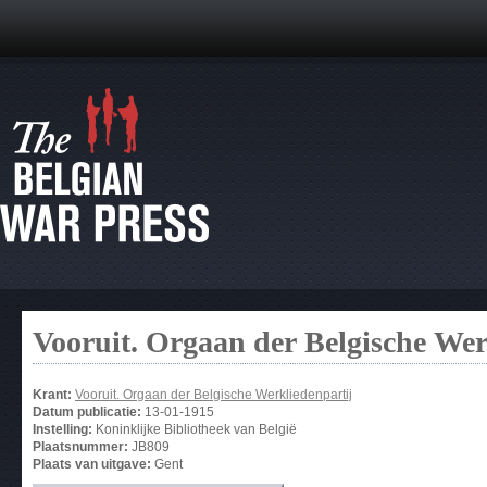
Vooruit. Orgaan der Belgische Wer
Krant:
Vooruit. Orgaan der Belgische Werkliedenpartij
Datum publicatie:
13-01-1915
Instelling:
Koninklijke Bibliotheek van België
Plaatsnummer:
JB809
Plaats van uitgave:
Gent