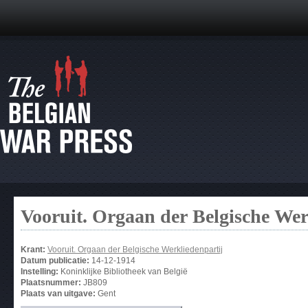
Vooruit. Orgaan der Belgische Wer
Krant:
Vooruit. Orgaan der Belgische Werkliedenpartij
Datum publicatie:
14-12-1914
Instelling:
Koninklijke Bibliotheek van België
Plaatsnummer:
JB809
Plaats van uitgave:
Gent