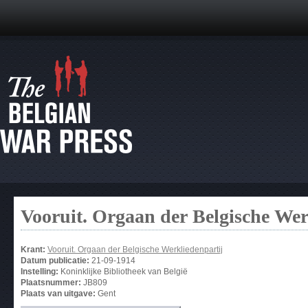
Vooruit. Orgaan der Belgische Wer
Krant:
Vooruit. Orgaan der Belgische Werkliedenpartij
Datum publicatie:
21-09-1914
Instelling:
Koninklijke Bibliotheek van België
Plaatsnummer:
JB809
Plaats van uitgave:
Gent