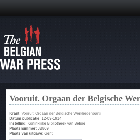
Vooruit. Orgaan der Belgische Wer
Krant:
Vooruit. Orgaan der Belgische Werkliedenpartij
Datum publicatie:
12-09-1914
Instelling:
Koninklijke Bibliotheek van België
Plaatsnummer:
JB809
Plaats van uitgave:
Gent