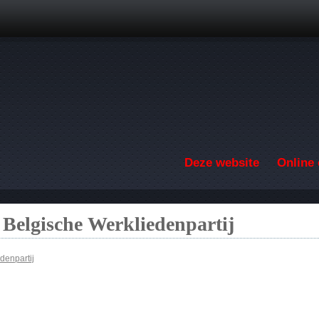
Overslaan en naar de inhoud gaan
Deze website
Online 
 Belgische Werkliedenpartij
denpartij