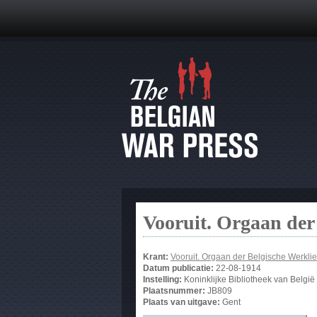
Vooruit. Orgaan der
Krant:
Vooruit. Orgaan der Belgische Werklie
Datum publicatie:
22-08-1914
Instelling:
Koninklijke Bibliotheek van België
Plaatsnummer:
JB809
Plaats van uitgave:
Gent