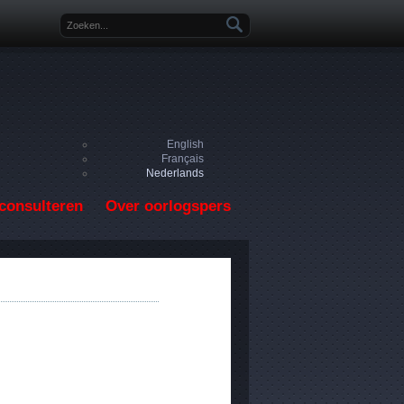
Zoekveld
English
Français
Nederlands
consulteren
Over oorlogspers