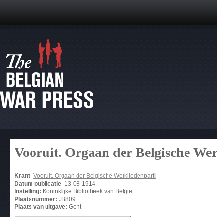
Vooruit. Orgaan der Belgische Wer
Krant:
Vooruit. Orgaan der Belgische Werkliedenpartij
Datum publicatie:
13-08-1914
Instelling:
Koninklijke Bibliotheek van België
Plaatsnummer:
JB809
Plaats van uitgave:
Gent