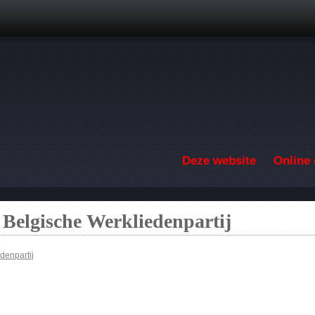
Overslaan en naar de inhoud gaan
Deze website
Online 
 Belgische Werkliedenpartij
denpartij