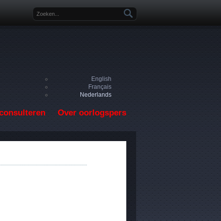
Zoekveld
English
Français
Nederlands
consulteren
Over oorlogspers