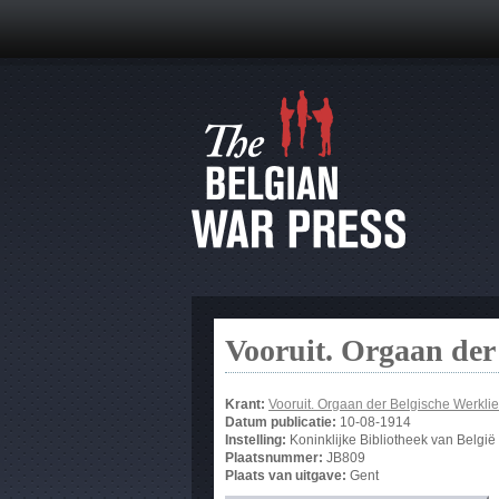
Vooruit. Orgaan der
Krant:
Vooruit. Orgaan der Belgische Werklie
Datum publicatie:
10-08-1914
Instelling:
Koninklijke Bibliotheek van België
Plaatsnummer:
JB809
Plaats van uitgave:
Gent