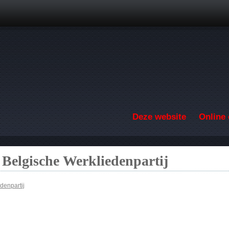
Overslaan en naar de inhoud gaan
Deze website
Online 
 Belgische Werkliedenpartij
denpartij