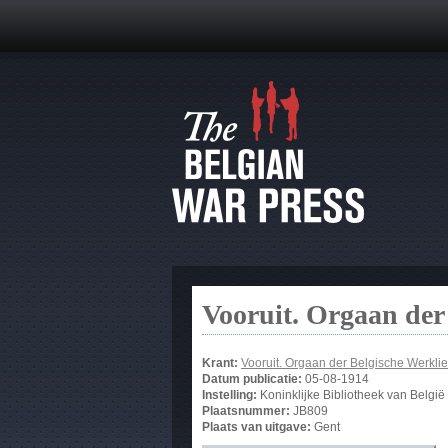
Vooruit. Orgaan der
Krant:
Vooruit. Orgaan der Belgische Werklie
Datum publicatie:
05-08-1914
Instelling:
Koninklijke Bibliotheek van België
Plaatsnummer:
JB809
Plaats van uitgave:
Gent