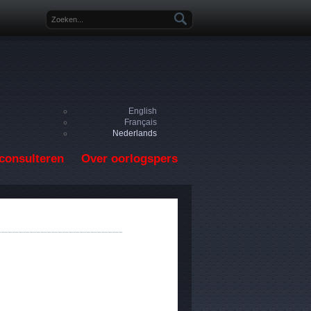
Zoekveld
English
Français
Nederlands
consulteren
Over oorlogspers