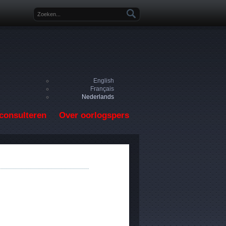
Zoekveld
English
Français
Nederlands
consulteren
Over oorlogspers