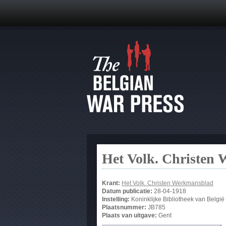
Het Volk. Christen
Krant:
Het Volk. Christen Werkmansblad
Datum publicatie:
28-04-1918
Instelling:
Koninklijke Bibliotheek van België
Plaatsnummer:
JB785
Plaats van uitgave:
Gent