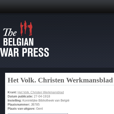
Het Volk. Christen Werkmansblad
Krant:
Het Volk. Christen Werkmansblad
Datum publicatie:
27-04-1918
Instelling:
Koninklijke Bibliotheek van België
Plaatsnummer:
JB785
Plaats van uitgave:
Gent