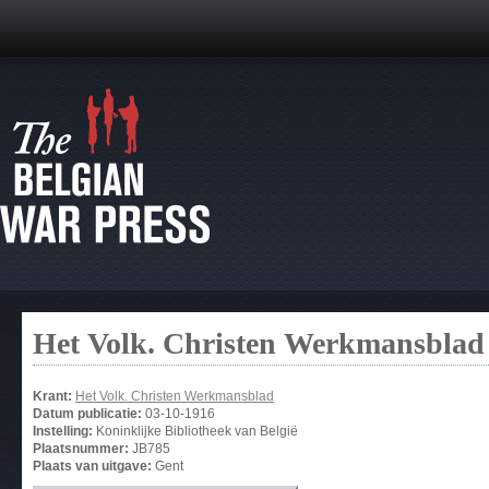
Het Volk. Christen Werkmansblad
Krant:
Het Volk. Christen Werkmansblad
Datum publicatie:
03-10-1916
Instelling:
Koninklijke Bibliotheek van België
Plaatsnummer:
JB785
Plaats van uitgave:
Gent