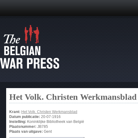
Het Volk. Christen Werkmansblad
Krant:
Het Volk. Christen Werkmansblad
Datum publicatie:
20-07-1916
Instelling:
Koninklijke Bibliotheek van België
Plaatsnummer:
JB785
Plaats van uitgave:
Gent