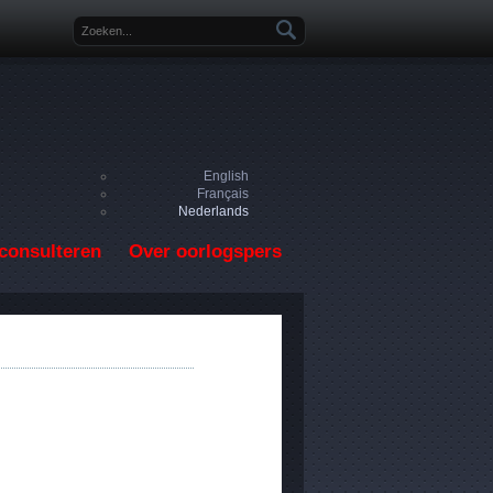
Zoekveld
English
Français
Nederlands
consulteren
Over oorlogspers