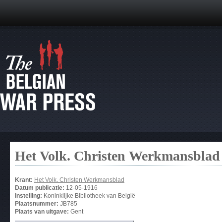
Het Volk. Christen Werkmansblad
Krant:
Het Volk. Christen Werkmansblad
Datum publicatie:
12-05-1916
Instelling:
Koninklijke Bibliotheek van België
Plaatsnummer:
JB785
Plaats van uitgave:
Gent