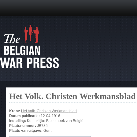
Het Volk. Christen Werkmansblad
Krant:
Het Volk. Christen Werkmansblad
Datum publicatie:
12-04-1916
Instelling:
Koninklijke Bibliotheek van België
Plaatsnummer:
JB785
Plaats van uitgave:
Gent