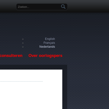
Zoekveld
English
Français
Nederlands
consulteren
Over oorlogspers