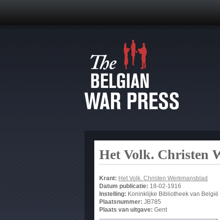
Het Volk. Christen
Krant:
Het Volk. Christen Werkmansblad
Datum publicatie:
18-02-1916
Instelling:
Koninklijke Bibliotheek van België
Plaatsnummer:
JB785
Plaats van uitgave:
Gent