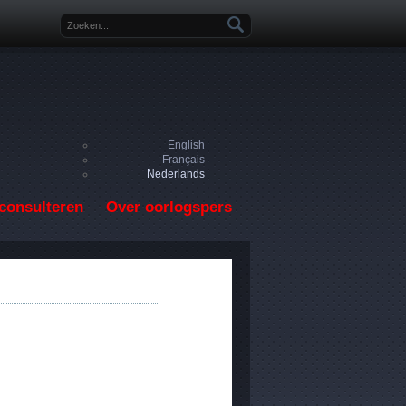
Zoekveld
English
Français
Nederlands
consulteren
Over oorlogspers