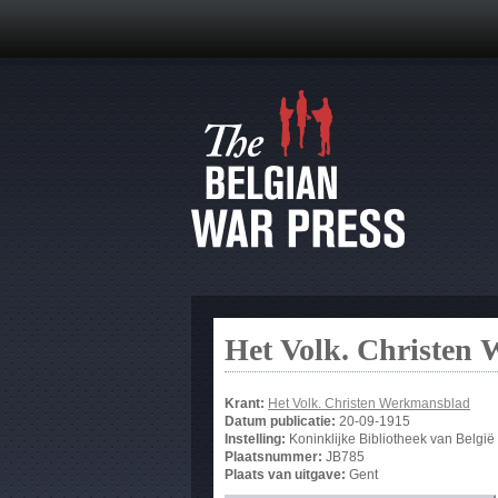
Het Volk. Christen
Krant:
Het Volk. Christen Werkmansblad
Datum publicatie:
20-09-1915
Instelling:
Koninklijke Bibliotheek van België
Plaatsnummer:
JB785
Plaats van uitgave:
Gent