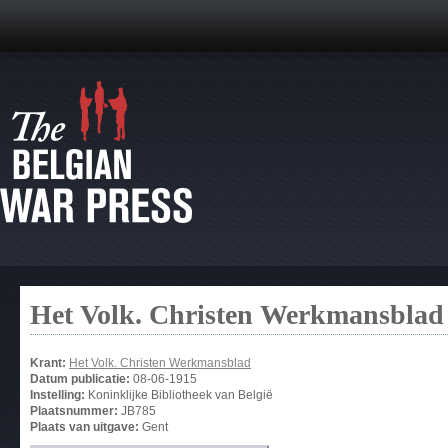
Het Volk. Christen Werkmansblad
Krant:
Het Volk. Christen Werkmansblad
Datum publicatie:
08-06-1915
Instelling:
Koninklijke Bibliotheek van België
Plaatsnummer:
JB785
Plaats van uitgave:
Gent