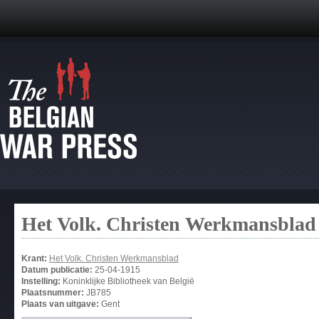
Het Volk. Christen Werkmansblad
Krant:
Het Volk. Christen Werkmansblad
Datum publicatie:
25-04-1915
Instelling:
Koninklijke Bibliotheek van België
Plaatsnummer:
JB785
Plaats van uitgave:
Gent