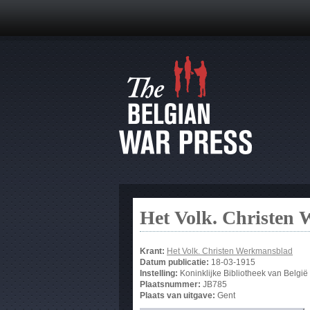
Het Volk. Christen
Krant:
Het Volk. Christen Werkmansblad
Datum publicatie:
18-03-1915
Instelling:
Koninklijke Bibliotheek van België
Plaatsnummer:
JB785
Plaats van uitgave:
Gent