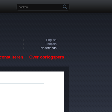
Zoekveld
English
Français
Nederlands
consulteren
Over oorlogspers