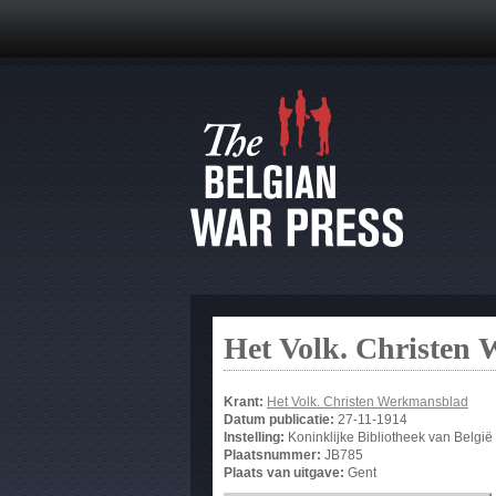
Het Volk. Christen
Krant:
Het Volk. Christen Werkmansblad
Datum publicatie:
27-11-1914
Instelling:
Koninklijke Bibliotheek van België
Plaatsnummer:
JB785
Plaats van uitgave:
Gent