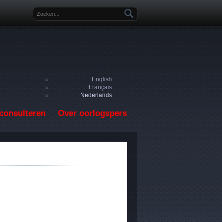
Zoekveld
English
Français
Nederlands
consulteren
Over oorlogspers