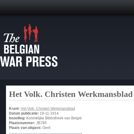
Het Volk. Christen Werkmansblad
Krant:
Het Volk. Christen Werkmansblad
Datum publicatie:
19-11-1914
Instelling:
Koninklijke Bibliotheek van België
Plaatsnummer:
JB785
Plaats van uitgave:
Gent