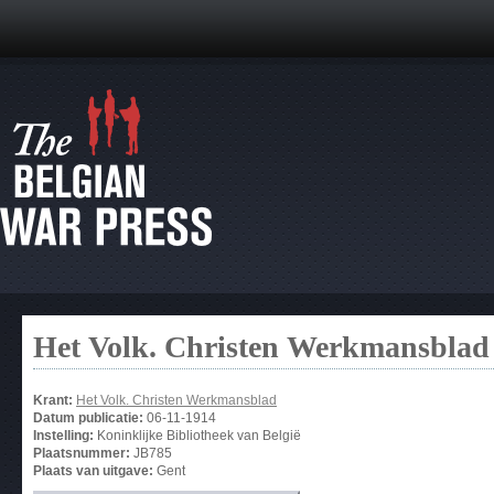
Het Volk. Christen Werkmansblad
Krant:
Het Volk. Christen Werkmansblad
Datum publicatie:
06-11-1914
Instelling:
Koninklijke Bibliotheek van België
Plaatsnummer:
JB785
Plaats van uitgave:
Gent