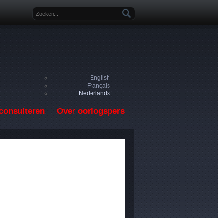
Zoekveld
English
Français
Nederlands
consulteren
Over oorlogspers