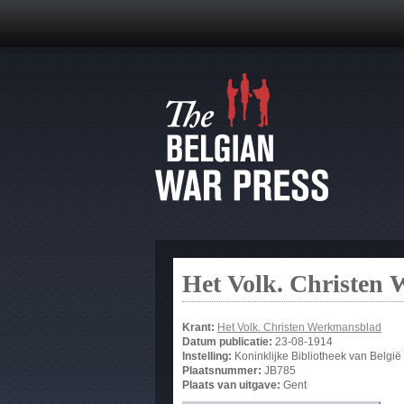
Het Volk. Christen
Krant:
Het Volk. Christen Werkmansblad
Datum publicatie:
23-08-1914
Instelling:
Koninklijke Bibliotheek van België
Plaatsnummer:
JB785
Plaats van uitgave:
Gent