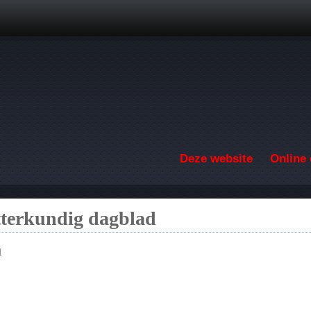
Overslaan en naar de inhoud gaan
Deze website
Online 
etterkundig dagblad
d