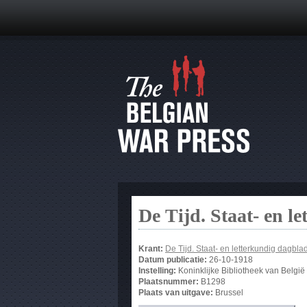
De Tijd. Staat- en l
Krant:
De Tijd. Staat- en letterkundig dagbla
Datum publicatie:
26-10-1918
Instelling:
Koninklijke Bibliotheek van België
Plaatsnummer:
B1298
Plaats van uitgave:
Brussel