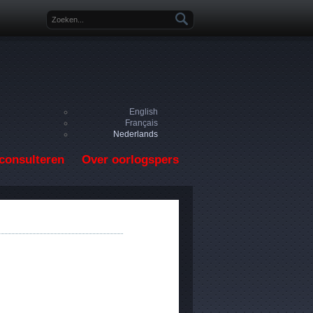
Zoekveld
English
Français
Nederlands
consulteren
Over oorlogspers