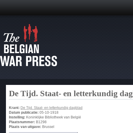
De Tijd. Staat- en letterkundig da
Krant:
De Tijd. Staat- en letterkundig dagblad
Datum publicatie:
05-10-1918
Instelling:
Koninklijke Bibliotheek van België
Plaatsnummer:
B1298
Plaats van uitgave:
Brussel