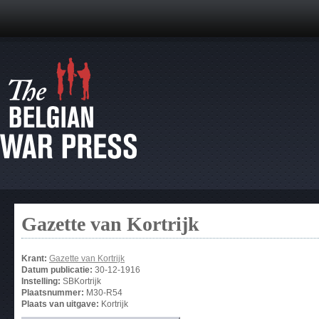
Gazette van Kortrijk
Krant:
Gazette van Kortrijk
Datum publicatie:
30-12-1916
Instelling:
SBKortrijk
Plaatsnummer:
M30-R54
Plaats van uitgave:
Kortrijk