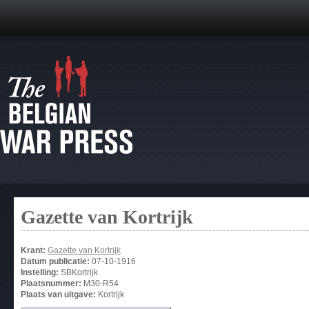
Gazette van Kortrijk
Krant:
Gazette van Kortrijk
Datum publicatie:
07-10-1916
Instelling:
SBKortrijk
Plaatsnummer:
M30-R54
Plaats van uitgave:
Kortrijk