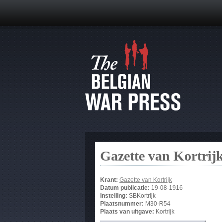
Gazette van Kortrij
Krant:
Gazette van Kortrijk
Datum publicatie:
19-08-1916
Instelling:
SBKortrijk
Plaatsnummer:
M30-R54
Plaats van uitgave:
Kortrijk