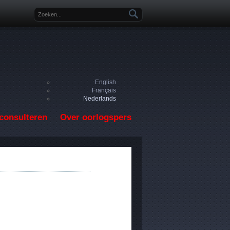
Zoekveld
English
Français
Nederlands
consulteren
Over oorlogspers