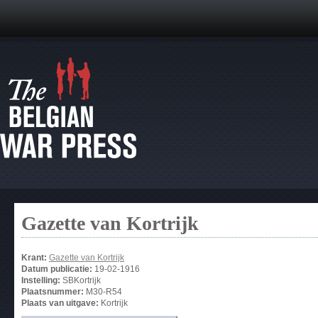
Gazette van Kortrijk
Krant:
Gazette van Kortrijk
Datum publicatie:
19-02-1916
Instelling:
SBKortrijk
Plaatsnummer:
M30-R54
Plaats van uitgave:
Kortrijk