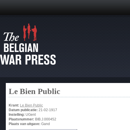
Le Bien Public
Krant:
Le Bien Public
Datum publicatie:
21-02-1917
Instelling:
UGent
Plaatsnummer:
BIB.J.000452
Plaats van uitgave:
Gand