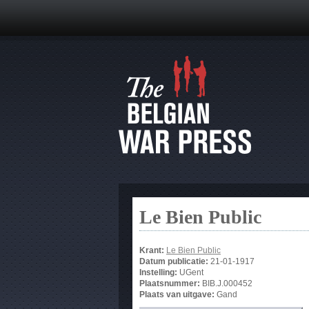
Le Bien Public
Krant:
Le Bien Public
Datum publicatie:
21-01-1917
Instelling:
UGent
Plaatsnummer:
BIB.J.000452
Plaats van uitgave:
Gand