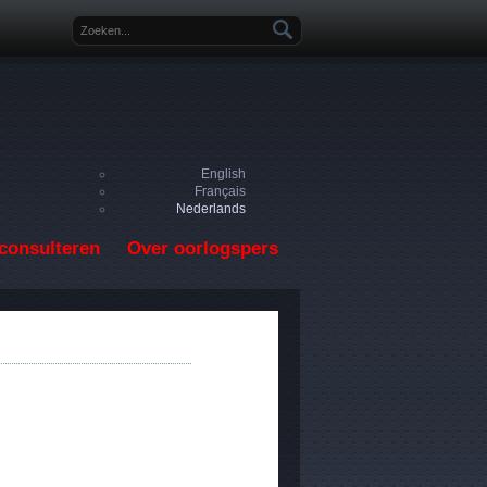
Zoekveld
English
Français
Nederlands
consulteren
Over oorlogspers