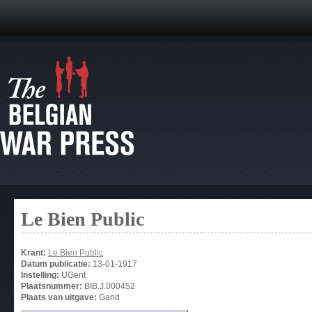
Le Bien Public
Krant:
Le Bien Public
Datum publicatie:
13-01-1917
Instelling:
UGent
Plaatsnummer:
BIB.J.000452
Plaats van uitgave:
Gand