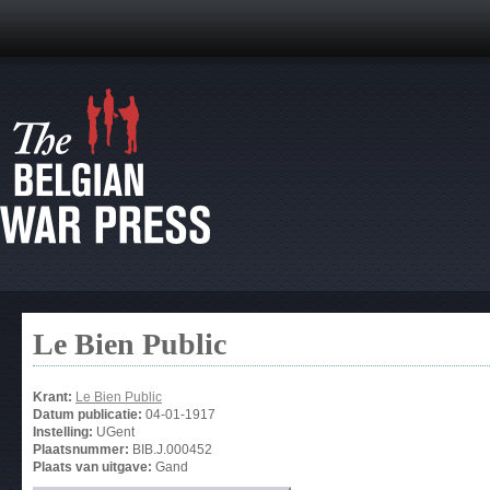
Le Bien Public
Krant:
Le Bien Public
Datum publicatie:
04-01-1917
Instelling:
UGent
Plaatsnummer:
BIB.J.000452
Plaats van uitgave:
Gand